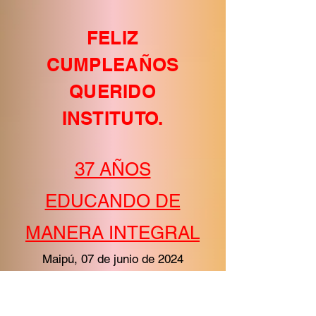
FELIZ
CUMPLEAÑOS
QUERIDO
INSTITUTO.
37 AÑOS
EDUCANDO DE
MANERA INTEGRAL
Maipú, 07 de junio de 2024
Queremos agradecer a Dios por
un nuevo año de vida de nuestro