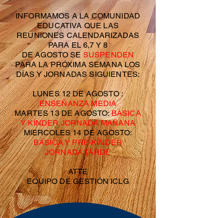
INFORMAMOS A LA COMUNIDAD
EDUCATIVA QUE LAS
REUNIONES CALENDARIZADAS
PARA EL 6,7 Y 8
DE AGOSTO SE
SUSPENDEN
PARA LA PRÓXIMA SEMANA LOS
DÍAS Y JORNADAS SIGUIENTES:
LUNES 12 DE AGOSTO :
ENSEÑANZA MEDIA
MARTES 13 DE AGOSTO:
BÁSICA
Y KÍNDER JORNADA MAÑANA
MIERCOLES 14 DE AGOSTO:
BÁSICA Y PRE-KÍNDER
JORNADA TARDE
ATTE
EQUIPO DE GESTIÓN ICLG