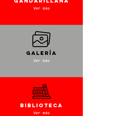
gandarillana
Ver más
galería
Ver más
biblioteca
Ver más